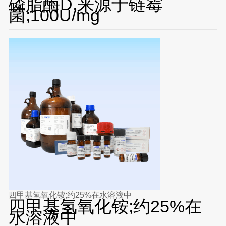
磷脂酶D,来源于链霉
菌;100U/mg
四甲基氢氧化铵;约25%在水溶液中
四甲基氢氧化铵;约25%在
水溶液中