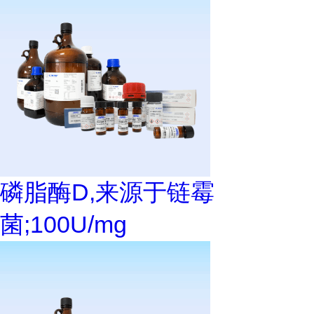
磷脂酶D,来源于链霉
菌;100U/mg