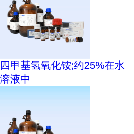
四甲基氢氧化铵;约25%在水
溶液中