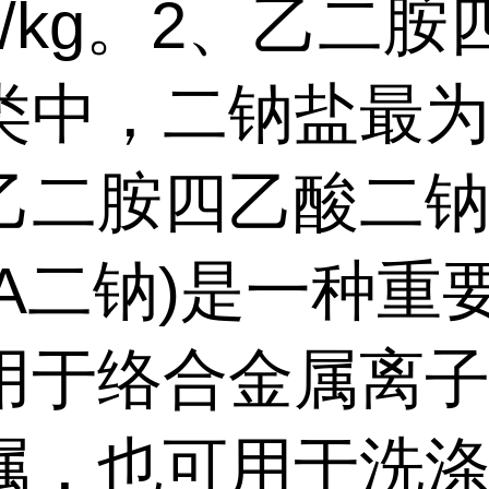
5g/kg。2、乙二
类中，二钠盐最
乙二胺四乙酸二
TA二钠)是一种重
用于络合金属离
属，也可用于洗