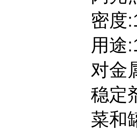
密度:1
用途
对金
稳定
菜和