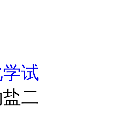
化学试
钠盐二