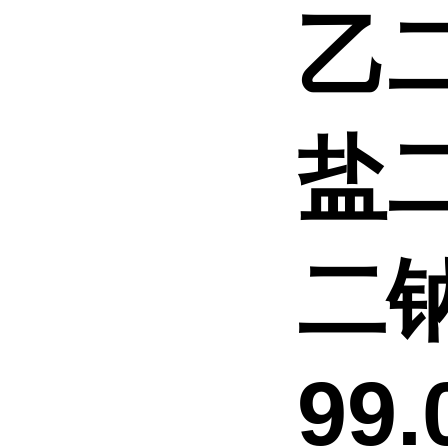
乙
盐二
二钠
99.