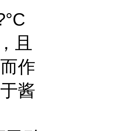
?°C
用，且
用而作
用于酱