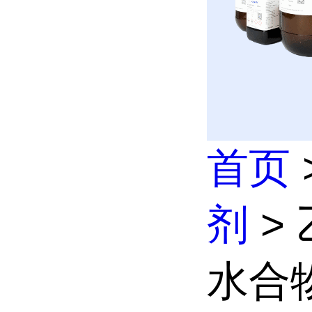
首页
剂
>
水合物,