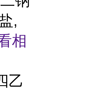
酸二钠
盐,
看相
四乙