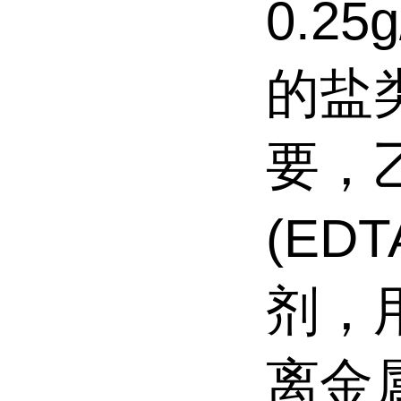
0.2
的盐
要，
(ED
剂，
离金