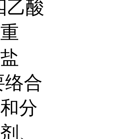
胺四乙酸
为重
钠盐
要络合
子和分
涤剂、