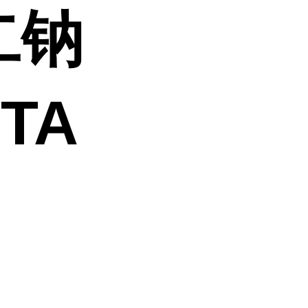
二钠
TA