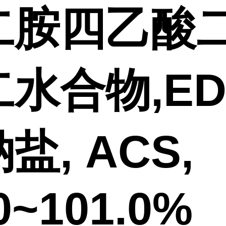
二胺四乙酸
水合物,ED
盐, ACS,
0~101.0%