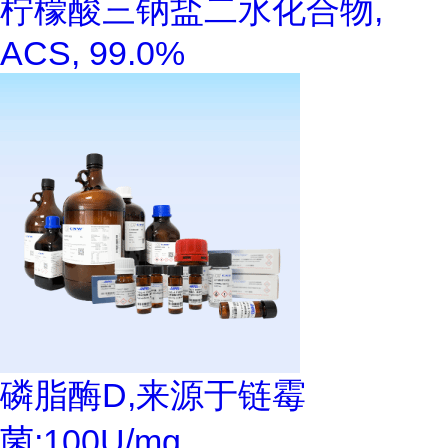
柠檬酸三钠盐二水化合物,
ACS, 99.0%
磷脂酶D,来源于链霉
菌;100U/mg