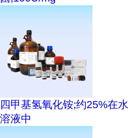
四甲基氢氧化铵;约25%在水
溶液中