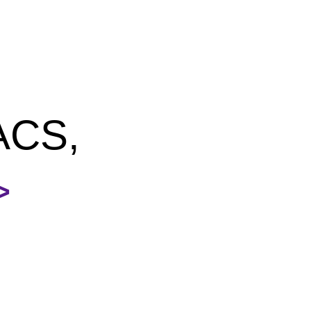
CS,
>