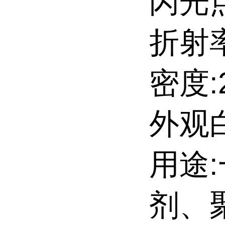
闪光点
折射率
密度:2.
外观
用途
剂、