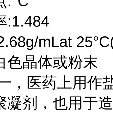
:°C
:1.484
68g/mLat 25°C(l
白色晶体或粉末
:一，医药上用作
聚凝剂，也用于