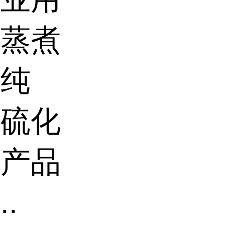
的蒸煮
替纯
造硫化
工产品
.