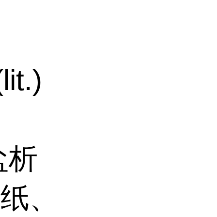
it.)
盐析
造纸、