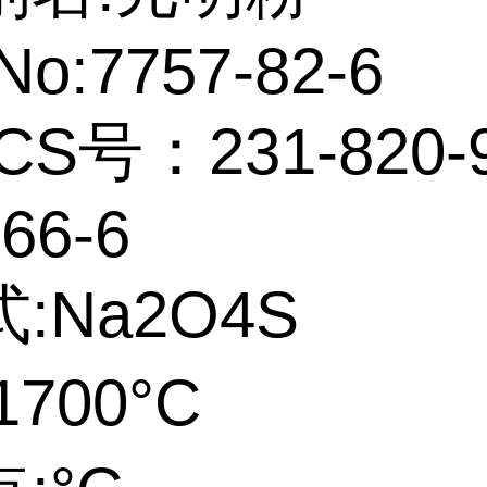
No:7757-82-6
CS号：231-820-9
66-6
:Na2O4S
700°C