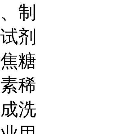
维、制
析试剂
，焦糖
色素稀
合成洗
工业用