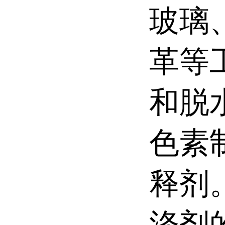
玻璃
革等
和脱
色素
释剂
涤剂