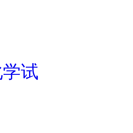
化学试
,