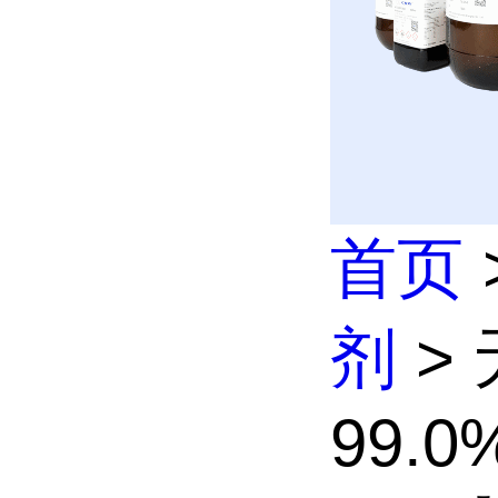
首页
剂
> 
99.0