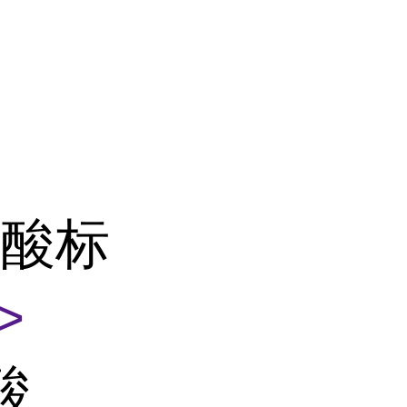
乙酸标
>
酸