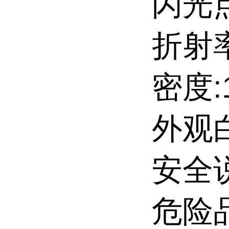
闪光点
折射率:
密度:1
外观
安全说
危险品