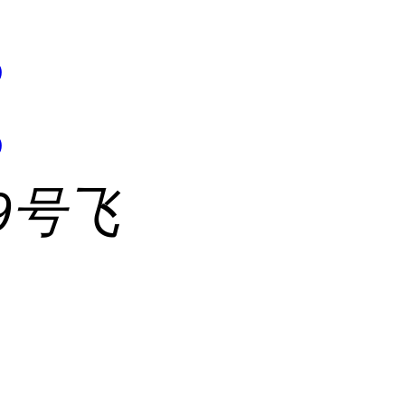
5
5
9号飞