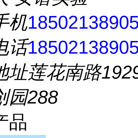
手机
1850213890
电话
1850213890
地址
莲花南路192
园288
产品