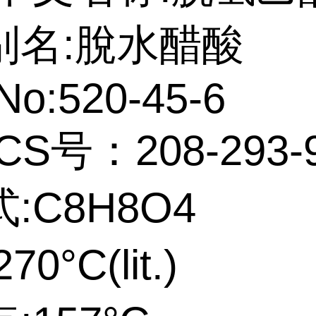
别名:脫水醋酸
No:520-45-6
CS号：208-293-
:C8H8O4
0°C(lit.)