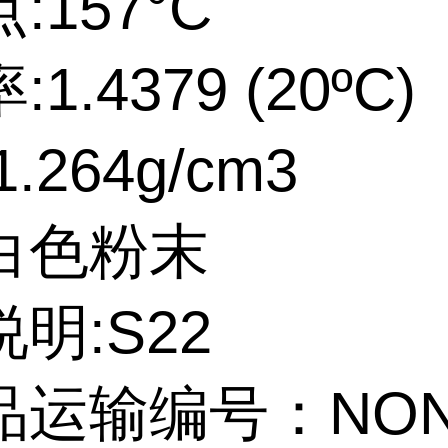
:157°C
1.4379 (20ºC)
.264g/cm3
白色粉末
明:S22
运输编号：NONH