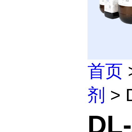
首页
剂
> 
DL