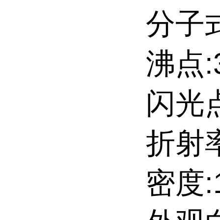
分子式
沸点:3
闪光点:
折射率
密度:1