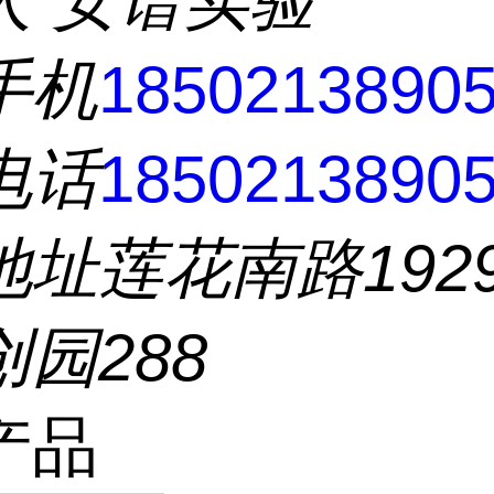
人
安谱实验
手机
1850213890
电话
1850213890
地址
莲花南路192
园288
产品