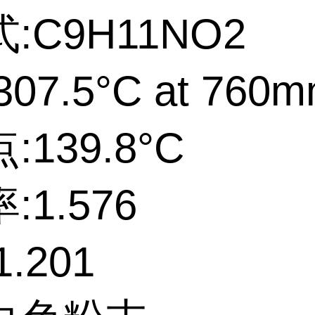
:C9H11NO2
07.5°C at 760
139.8°C
:1.576
.201