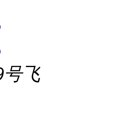
5
5
9号飞