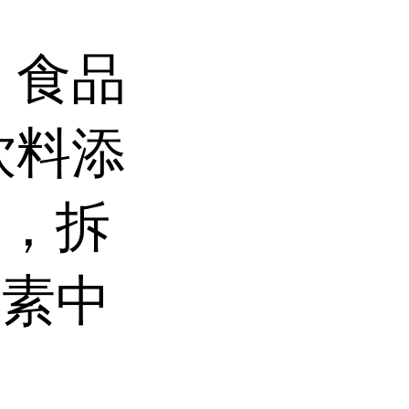
、食品
饮料添
料，拆
味素中