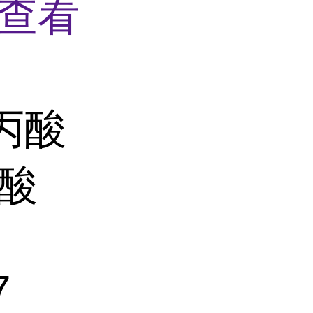
查看
丙酸
氨酸
7