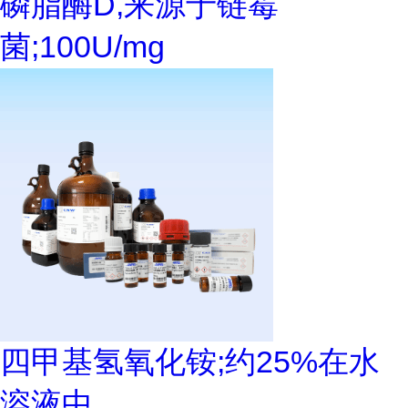
磷脂酶D,来源于链霉
菌;100U/mg
四甲基氢氧化铵;约25%在水
溶液中