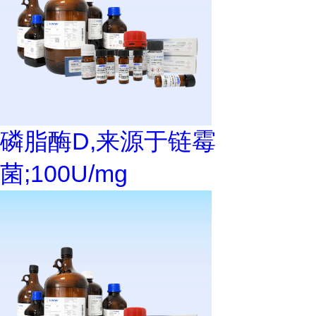
磷脂酶D,来源于链霉
菌;100U/mg