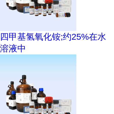
四甲基氢氧化铵;约25%在水
溶液中