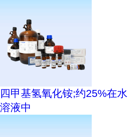
四甲基氢氧化铵;约25%在水
溶液中