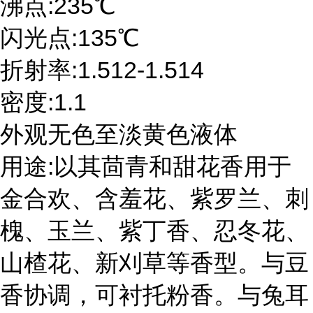
沸点:235℃
闪光点:135℃
折射率:1.512-1.514
密度:1.1
外观无色至淡黄色液体
用途:以其茴青和甜花香用于
金合欢、含羞花、紫罗兰、刺
槐、玉兰、紫丁香、忍冬花、
山楂花、新刈草等香型。与豆
香协调，可衬托粉香。与兔耳