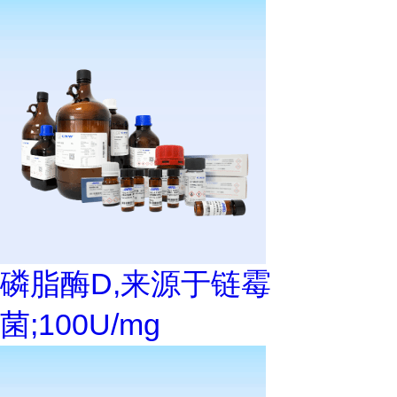
磷脂酶D,来源于链霉
菌;100U/mg