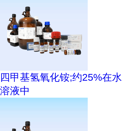
四甲基氢氧化铵;约25%在水
溶液中