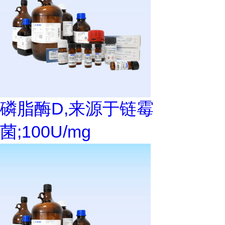
磷脂酶D,来源于链霉
菌;100U/mg