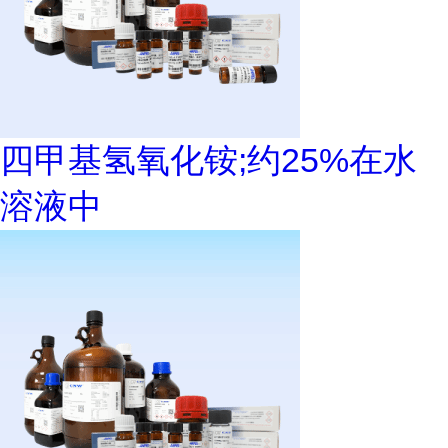
四甲基氢氧化铵;约25%在水
溶液中