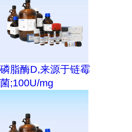
磷脂酶D,来源于链霉
菌;100U/mg