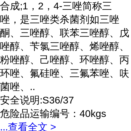
合成;1，2，4-三唑简称三
唑，是三唑类杀菌剂如三唑
酮、三唑醇、联苯三唑醇、戊
唑醇、苄氯三唑醇、烯唑醇、
粉唑醇、己唑醇、环唑醇、丙
环唑、氟硅唑、三氟苯唑、呋
菌唑、..
安全说明:S36/37
危险品运输编号：40kgs
...
查看全文 >