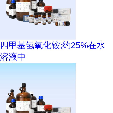
四甲基氢氧化铵;约25%在水
溶液中