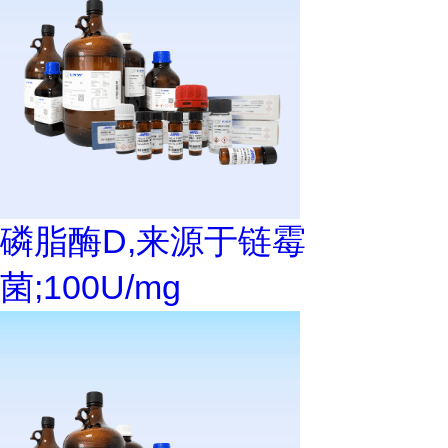
磷脂酶D,来源于链霉
菌;100U/mg