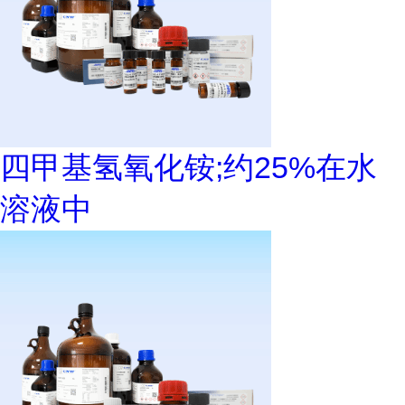
四甲基氢氧化铵;约25%在水
溶液中