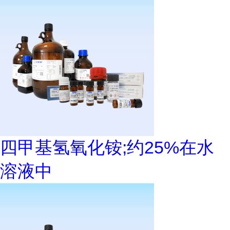
四甲基氢氧化铵;约25%在水
溶液中