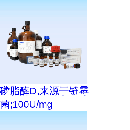
磷脂酶D,来源于链霉
菌;100U/mg