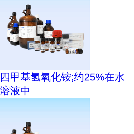
四甲基氢氧化铵;约25%在水
溶液中