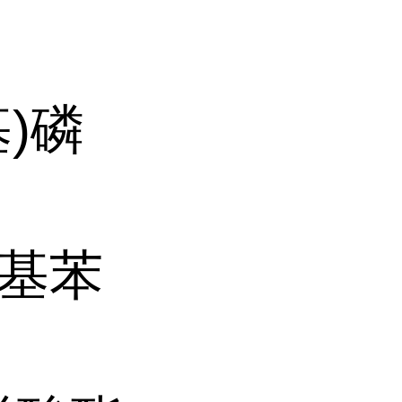
基)磷
硝基苯