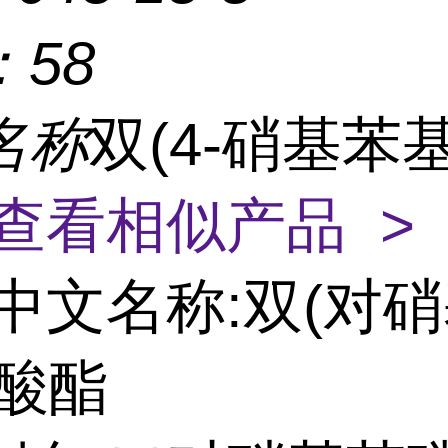
：
58
名称
双(4-硝基苯
查看相似产品 >
中文名称:双(对
磷酸酯