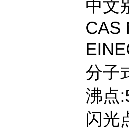
中文
CAS 
EINE
分子式
沸点:5
闪光点: