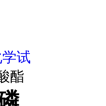
化学试
磷酸酯
)磷