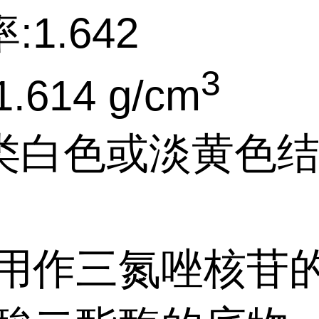
:1.642
3
.614 g/cm
类白色或淡黄色
:用作三氮唑核苷