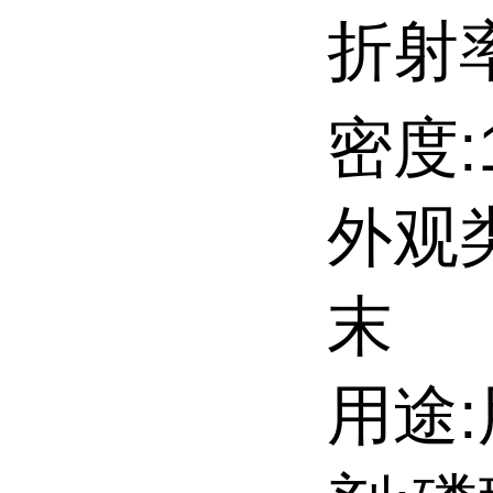
折射率
密度:1
外观
末
用途