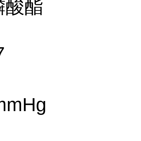
磷酸酯
7
 mmHg