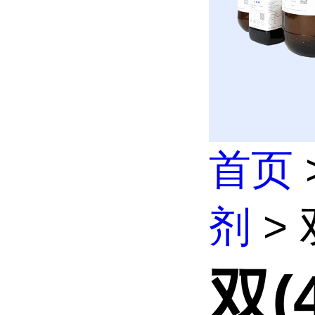
首页
剂
>
双(