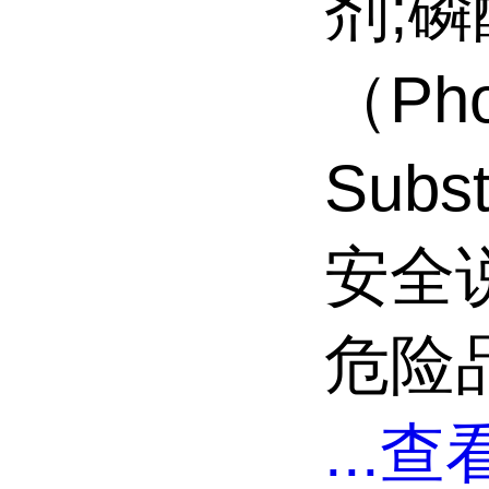
剂;
（Pho
Subs
安全说
危险品
...
查看