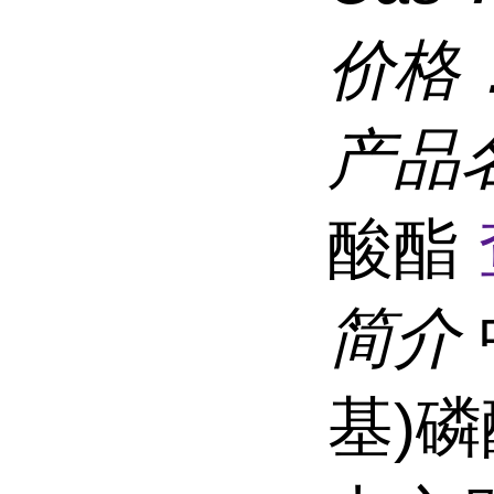
价格
产品
酸酯
简介
基)