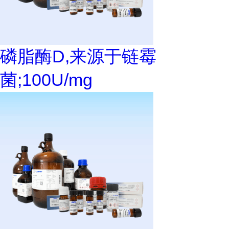
磷脂酶D,来源于链霉
菌;100U/mg