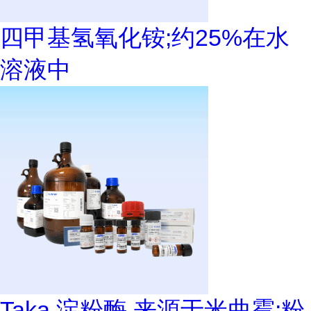
四甲基氢氧化铵;约25%在水
溶液中
Taka 淀粉酶 来源于米曲霉;粉