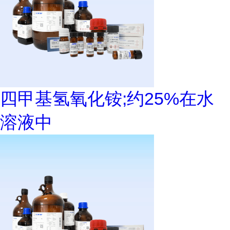
四甲基氢氧化铵;约25%在水
溶液中