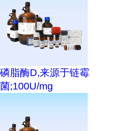
磷脂酶D,来源于链霉
菌;100U/mg