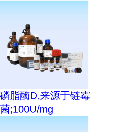
磷脂酶D,来源于链霉
菌;100U/mg