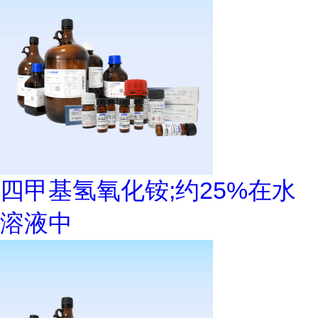
四甲基氢氧化铵;约25%在水
溶液中