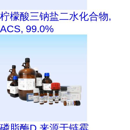
柠檬酸三钠盐二水化合物,
ACS, 99.0%
磷脂酶D,来源于链霉