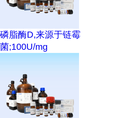
磷脂酶D,来源于链霉
菌;100U/mg