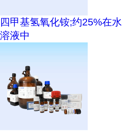
四甲基氢氧化铵;约25%在水
溶液中