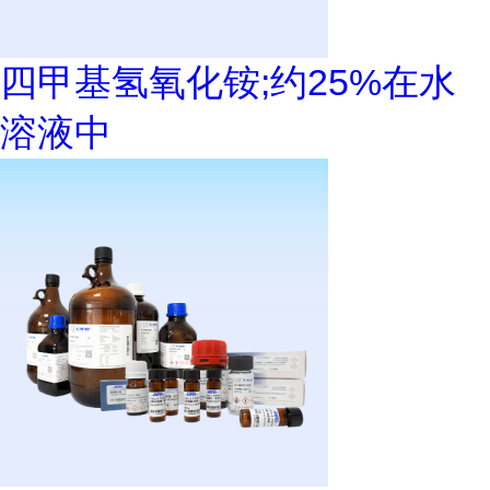
四甲基氢氧化铵;约25%在水
溶液中