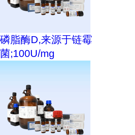
磷脂酶D,来源于链霉
菌;100U/mg