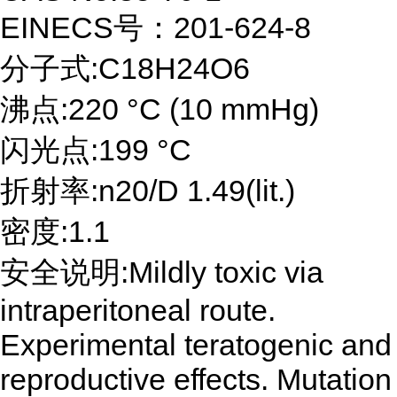
EINECS号：201-624-8
分子式:C18H24O6
沸点:220 °C (10 mmHg)
闪光点:199 °C
折射率:n20/D 1.49(lit.)
密度:1.1
安全说明:Mildly toxic via
intraperitoneal route.
Experimental teratogenic and
reproductive effects. Mutation