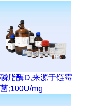
磷脂酶D,来源于链霉
菌;100U/mg