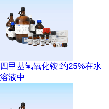
四甲基氢氧化铵;约25%在水
溶液中