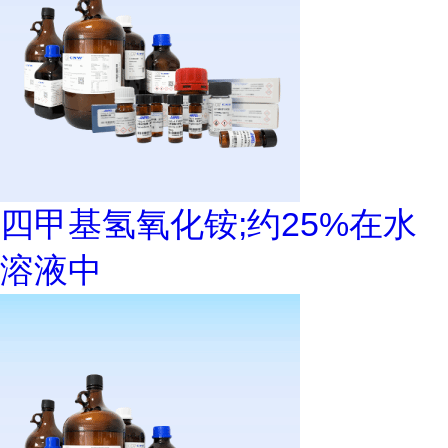
四甲基氢氧化铵;约25%在水
溶液中