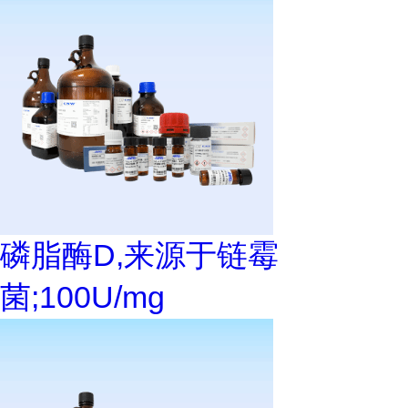
磷脂酶D,来源于链霉
菌;100U/mg