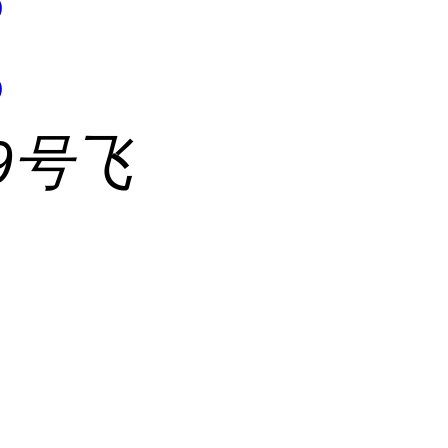
5
5
9号飞