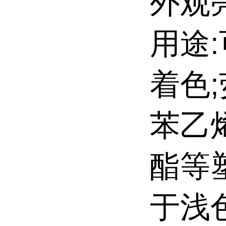
外观
用途
着色;
苯乙
酯等
于浅