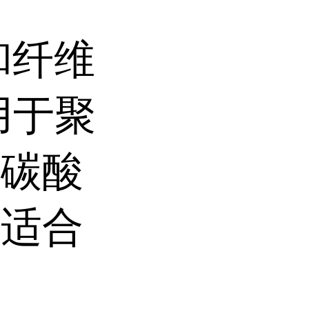
和纤维
用于聚
聚碳酸
别适合