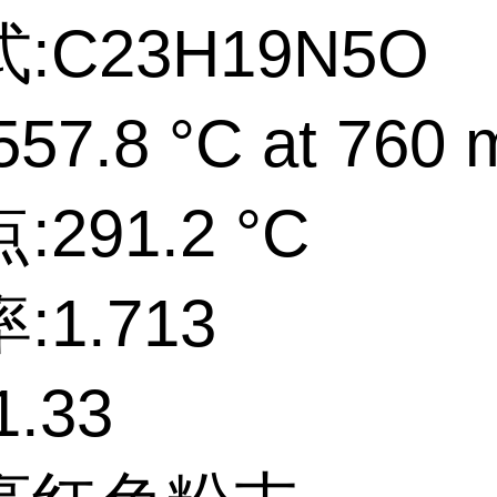
:C23H19N5O
57.8 °C at 760
291.2 °C
:1.713
.33