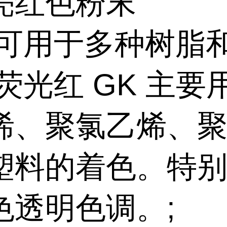
亮红色粉末
:可用于多种树脂
荧光红 GK 主要
烯、聚氯乙烯、
塑料的着色。特
色透明色调。;