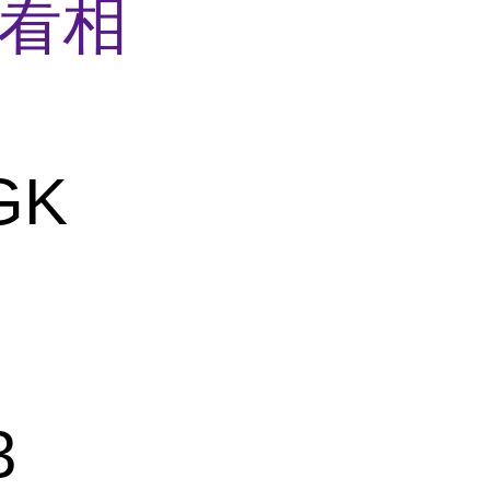
看相
GK
3