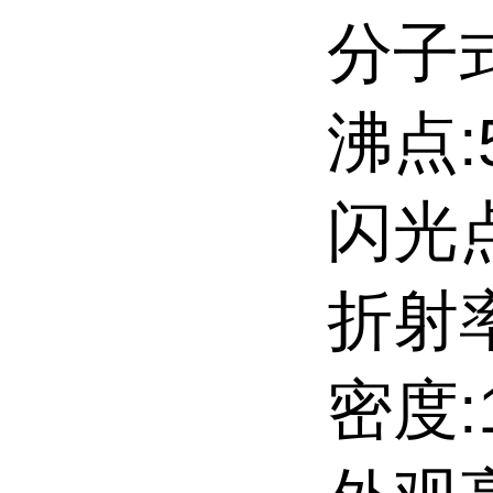
分子式
沸点:5
闪光点:
折射率
密度:1