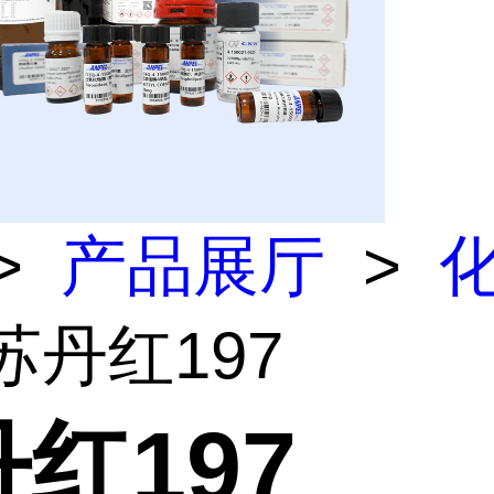
>
产品展厅
>
苏丹红197
红197