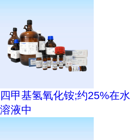
四甲基氢氧化铵;约25%在水
溶液中