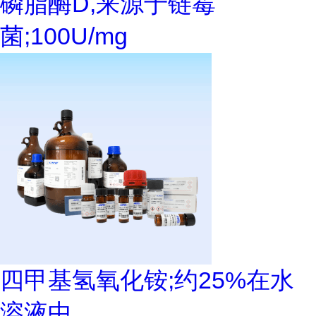
磷脂酶D,来源于链霉
菌;100U/mg
四甲基氢氧化铵;约25%在水
溶液中