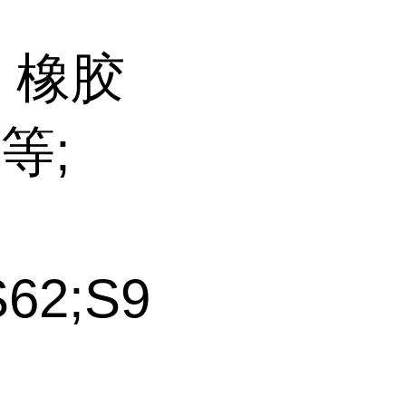
、橡胶
等;
S62;S9