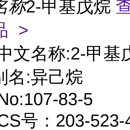
名称
2-甲基戊烷
 >
中文名称:2-甲基
别名:异己烷
No:107-83-5
CS号：203-523-