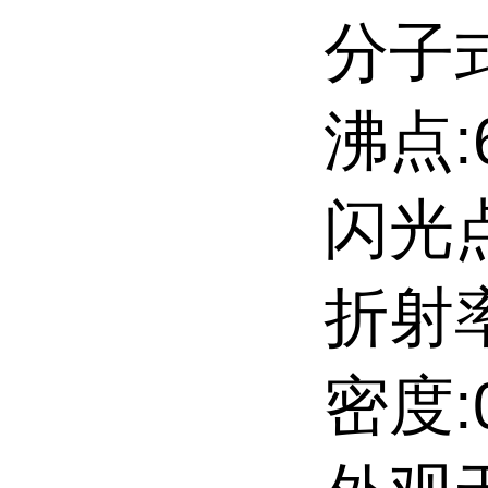
分子式
沸点:
闪光点
折射率:n
密度:0