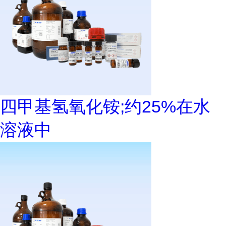
四甲基氢氧化铵;约25%在水
溶液中