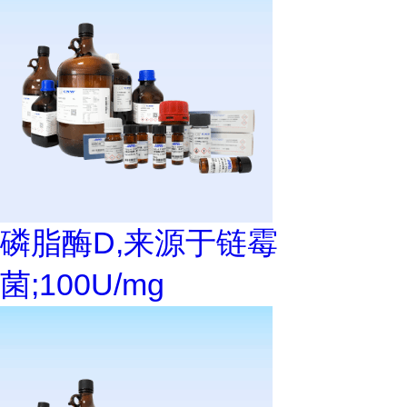
磷脂酶D,来源于链霉
菌;100U/mg